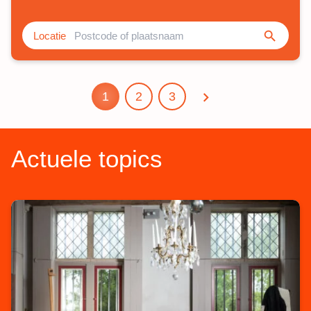
Zoeken
Locatie
Volgende pagina
1
2
3
pagina
pagina
pagina
Actuele topics