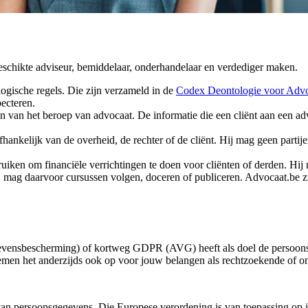
eschikte adviseur, bemiddelaar, onderhandelaar en verdediger maken.
ogische regels. Die zijn verzameld in de
Codex Deontologie voor Adv
ecteren.
 van het beroep van advocaat. De informatie die een cliënt aan een adv
hankelijk van de overheid, de rechter of de cliënt. Hij mag geen partij
uiken om financiële verrichtingen te doen voor cliënten of derden. Hij 
j mag daarvoor cursussen volgen, doceren of publiceren. Advocaat.be ziet
vensbescherming) of kortweg GDPR (AVG) heeft als doel de persoonsg
nemen het anderzijds ook op voor jouw belangen als rechtzoekende of o
n persoonsgegevens. Die Europese verordening is van toepassing op ie