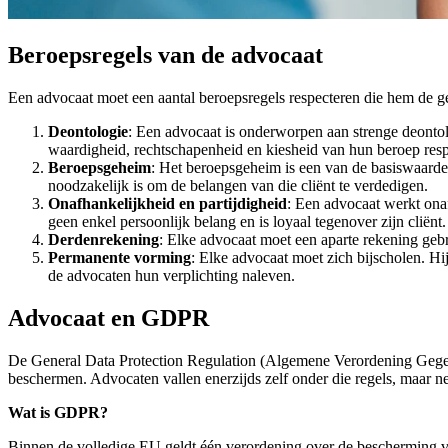
Beroepsregels van de advocaat
Een advocaat moet een aantal beroepsregels respecteren die hem de g
Deontologie
: Een advocaat is onderworpen aan strenge deontol
waardigheid, rechtschapenheid en kiesheid van hun beroep resp
Beroepsgeheim
: Het beroepsgeheim is een van de basiswaarden
noodzakelijk is om de belangen van die cliënt te verdedigen.
Onafhankelijkheid en partijdigheid
: Een advocaat werkt onaf
geen enkel persoonlijk belang en is loyaal tegenover zijn cliënt.
Derdenrekening
: Elke advocaat moet een aparte rekening gebr
Permanente vorming
: Elke advocaat moet zich bijscholen. Hi
de advocaten hun verplichting naleven.
Advocaat en GDPR
De General Data Protection Regulation (Algemene Verordening Gege
beschermen. Advocaten vallen enerzijds zelf onder die regels, maar 
Wat is GDPR?
Binnen de volledige EU geldt één verordening over de bescherming va