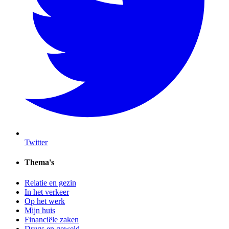
Twitter
Thema's
Relatie en gezin
In het verkeer
Op het werk
Mijn huis
Financiële zaken
Drugs en geweld