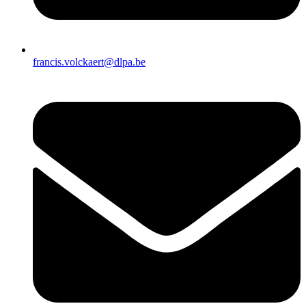
francis.volckaert@dlpa.be